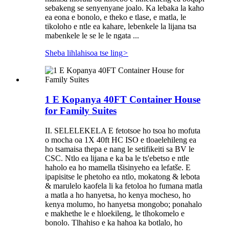
sebakeng se senyenyane joalo. Ka lebaka la kaho
ea eona e bonolo, e theko e tlase, e matla, le
tikoloho e ntle ea kahare, lebenkele la lijana tsa
mabenkele le se le le ngata ...
Sheba lihlahisoa tse ling
>
1 E Kopanya 40FT Container House
for Family Suites
II. SELELEKELA E fetotsoe ho tsoa ho mofuta
o mocha oa 1X 40ft HC ISO e tloaelehileng ea
ho tsamaisa thepa e nang le setifikeiti sa BV le
CSC. Ntlo ea lijana e ka ba le ts'ebetso e ntle
haholo ea ho mamella tšisinyeho ea lefatše. E
ipapisitse le phetoho ea ntlo, mokatong & lebota
& marulelo kaofela li ka fetoloa ho fumana matla
a matla a ho hanyetsa, ho kenya mocheso, ho
kenya molumo, ho hanyetsa mongobo; ponahalo
e makhethe le e hloekileng, le tlhokomelo e
bonolo. Tlhahiso e ka hahoa ka botlalo, ho