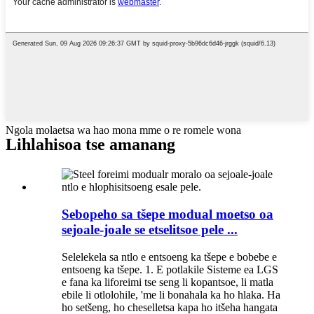
Ngola molaetsa wa hao mona mme o re romele wona
Lihlahisoa tse amanang
Sebopeho sa tšepe modual moetso oa
sejoale-joale se etselitsoe pele ...
Selelekela sa ntlo e entsoeng ka tšepe e bobebe e
entsoeng ka tšepe. 1. E potlakile Sisteme ea LGS
e fana ka liforeimi tse seng li kopantsoe, li matla
ebile li otlolohile, 'me li bonahala ka ho hlaka. Ha
ho setšeng, ho cheselletsa kapa ho itšeha hangata