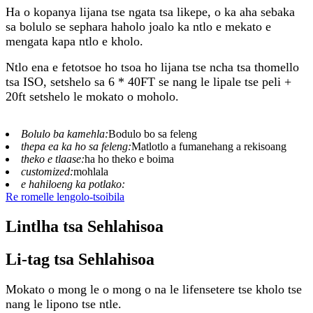
Ha o kopanya lijana tse ngata tsa likepe, o ka aha sebaka
sa bolulo se sephara haholo joalo ka ntlo e mekato e
mengata kapa ntlo e kholo.
Ntlo ena e fetotsoe ho tsoa ho lijana tse ncha tsa thomello
tsa ISO, setshelo sa 6 * 40FT se nang le lipale tse peli +
20ft setshelo le mokato o moholo.
Bolulo ba kamehla:
Bodulo bo sa feleng
thepa ea ka ho sa feleng:
Matlotlo a fumanehang a rekisoang
theko e tlaase:
ha ho theko e boima
customized:
mohlala
e hahiloeng ka potlako:
Re romelle lengolo-tsoibila
Lintlha tsa Sehlahisoa
Li-tag tsa Sehlahisoa
Mokato o mong le o mong o na le lifensetere tse kholo tse
nang le lipono tse ntle.