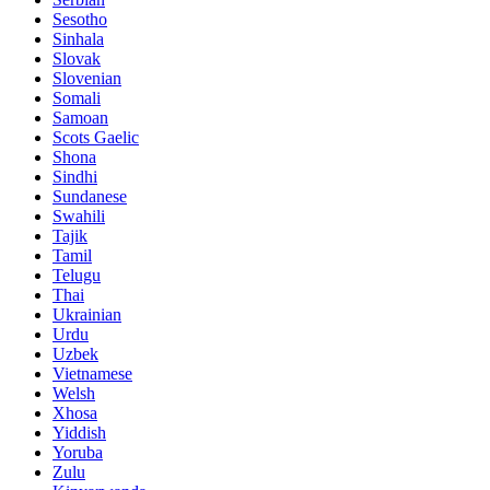
Sesotho
Sinhala
Slovak
Slovenian
Somali
Samoan
Scots Gaelic
Shona
Sindhi
Sundanese
Swahili
Tajik
Tamil
Telugu
Thai
Ukrainian
Urdu
Uzbek
Vietnamese
Welsh
Xhosa
Yiddish
Yoruba
Zulu