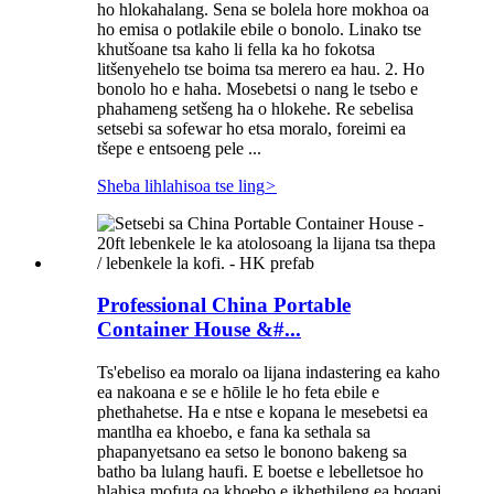
ho hlokahalang. Sena se bolela hore mokhoa oa
ho emisa o potlakile ebile o bonolo. Linako tse
khutšoane tsa kaho li fella ka ho fokotsa
litšenyehelo tse boima tsa merero ea hau. 2. Ho
bonolo ho e haha. Mosebetsi o nang le tsebo e
phahameng setšeng ha o hlokehe. Re sebelisa
setsebi sa sofewar ho etsa moralo, foreimi ea
tšepe e entsoeng pele ...
Sheba lihlahisoa tse ling
>
Professional China Portable
Container House &#...
Ts'ebeliso ea moralo oa lijana indastering ea kaho
ea nakoana e se e hōlile le ho feta ebile e
phethahetse. Ha e ntse e kopana le mesebetsi ea
mantlha ea khoebo, e fana ka sethala sa
phapanyetsano ea setso le bonono bakeng sa
batho ba lulang haufi. E boetse e lebelletsoe ho
hlahisa mofuta oa khoebo e ikhethileng ea boqapi