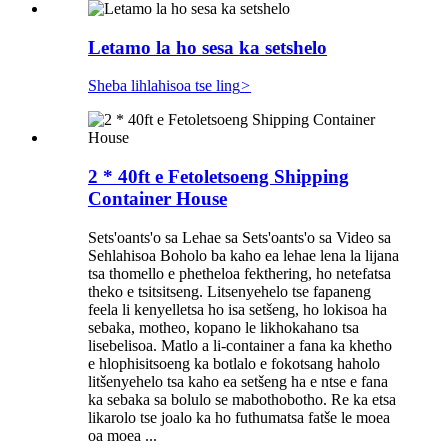
Letamo la ho sesa ka setshelo
Sheba lihlahisoa tse ling
>
2 * 40ft e Fetoletsoeng Shipping
Container House
Sets'oants'o sa Lehae sa Sets'oants'o sa Video sa
Sehlahisoa Boholo ba kaho ea lehae lena la lijana
tsa thomello e phetheloa fekthering, ho netefatsa
theko e tsitsitseng. Litsenyehelo tse fapaneng
feela li kenyelletsa ho isa setšeng, ho lokisoa ha
sebaka, motheo, kopano le likhokahano tsa
lisebelisoa. Matlo a li-container a fana ka khetho
e hlophisitsoeng ka botlalo e fokotsang haholo
litšenyehelo tsa kaho ea setšeng ha e ntse e fana
ka sebaka sa bolulo se mabothobotho. Re ka etsa
likarolo tse joalo ka ho futhumatsa fatše le moea
oa moea ...