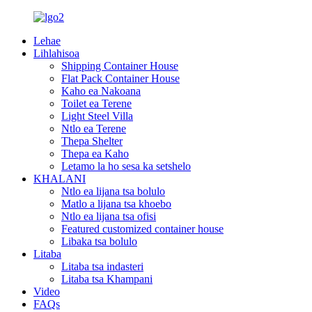
Lehae
Lihlahisoa
Shipping Container House
Flat Pack Container House
Kaho ea Nakoana
Toilet ea Terene
Light Steel Villa
Ntlo ea Terene
Thepa Shelter
Thepa ea Kaho
Letamo la ho sesa ka setshelo
KHALANI
Ntlo ea lijana tsa bolulo
Matlo a lijana tsa khoebo
Ntlo ea lijana tsa ofisi
Featured customized container house
Libaka tsa bolulo
Litaba
Litaba tsa indasteri
Litaba tsa Khampani
Video
FAQs