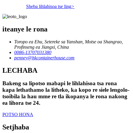
Sheba lihlahisoa tse ling
>
iteanye le rona
Toropo ea Ehu, Setereke sa Yanshan, Motse oa Shangrao,
Profinseng ea Jiangxi, China
0086-13707031380
penney@hkcontainerhouse.com
LECHABA
Bakeng sa lipotso mabapi le lihlahisoa tsa rona
kapa lethathamo la litheko, ka kopo re siele lengolo-
tsoibila la hau mme re tla ikopanya le rona nakong
ea lihora tse 24.
POTSO HONA
Setjhaba