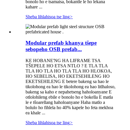
bonolo ho e tsamaisa, bokantle le ho lekana
kahare ...
Sheba lihlahisoa tse ling
>
Modular prefab khanya tšepe
sebopeho OSB prefab...
KE HOBANE'NG HA LIFRAME TSA
TŠEPELE HO ETSA NTLO ? E TLA TLA
TLA HO TLA HO TLA TLA HO HLOKOA,
HO SEBELISA, HO EKETSEHILENG HO
EKETSEHILENG E betere bakeng sa hao le
tikolohong ea hao le tikolohong ea hao litlhaloso,
bakeng sa kaho e nepahetseng haholoanyane E
otlolohileng ebile e bonolo ho e bokella E matla
le e tšoarellang haholoanyane Haha matlo a
bolulo ho fihlela ho 40% kapele ho feta mekhoa
ea khale ...
Sheba lihlahisoa tse ling
>